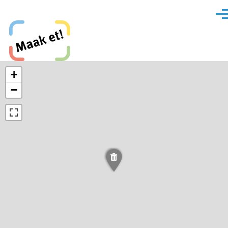
Direkt zum Inhalt
Men
Maak et, Krefeld!
+
−