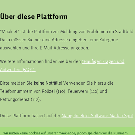
Über diese Plattform
"Maak et" ist die Plattform zur Meldung von Problemen im Stadtbild.
Dazu müssen Sie nur eine Adresse eingeben, eine Kategorie
auswählen und Ihre E-Mail-Adresse angeben.
Weitere Informationen finden Sie bei den
"Häufigen Fragen und
Antworten (FAQ)".
Bitte melden Sie
keine Notfälle
! Verwenden Sie hierzu die
Telefonnummern von Polizei (110), Feuerwehr (112) und
Rettungsdienst (112).
Diese Plattform basiert auf der
Mängelmelder Software Mark-a-Spot
.
Wir nutzen keine Cookies auf unserer maak-et.de, jedoch speichern wir die Nummern
Kommunalbetrieb Krefeld AöR