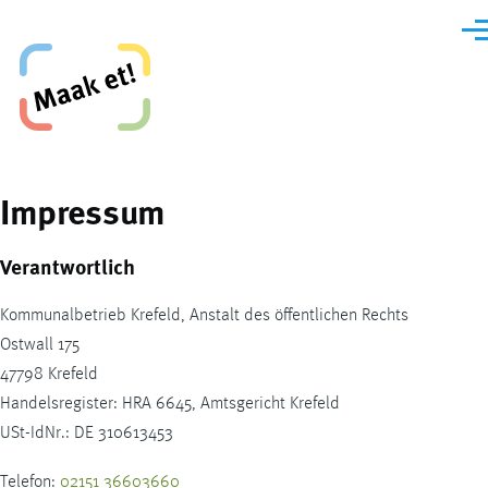
Direkt zum Inhalt
Men
Maak et, Krefeld!
Impressum
Verantwortlich
Kommunalbetrieb Krefeld, Anstalt des öffentlichen Rechts
Ostwall 175
47798 Krefeld
Handelsregister: HRA 6645, Amtsgericht Krefeld
USt-IdNr.: DE 310613453
Telefon:
02151 36603660