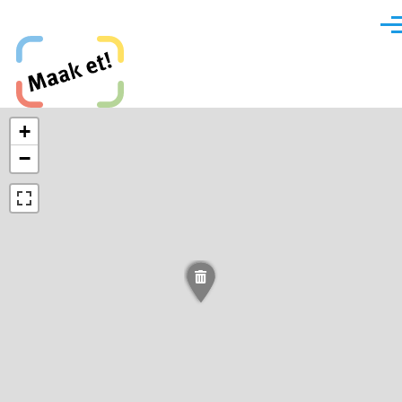
Direkt zum Inhalt
Men
Maak et, Krefeld!
+
−