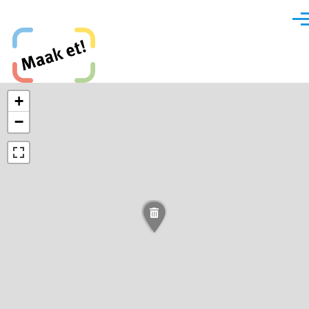
Direkt zum Inhalt
Men
Maak et, Krefeld!
+
−